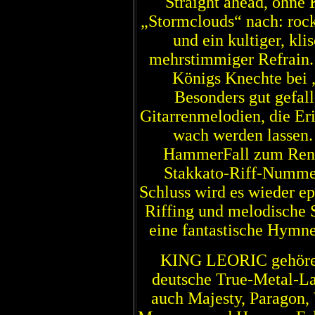
Straight ahead, ohne
„Stormclouds“ nach: rock
und ein kultiger, kli
mehrstimmiger Refrain.
Königs Knechte bei 
Besonders gut gefall
Gitarrenmelodien, die Er
wach werden lassen.
HammerFall zum Rend
Stakkato-Riff-Numme
Schluss wird es wieder e
Riffing und melodische 
eine fantastische Hymne
KING LEORIC gehören
deutsche True-Metal-Lan
auch Majesty, Paragon,